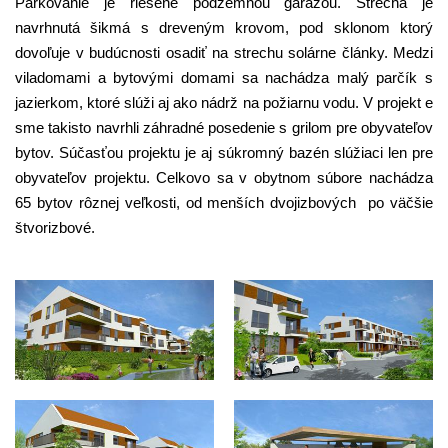
Parkovanie je riešené podzemnou garážou. Strecha je
navrhnutá šikmá s dreveným krovom, pod sklonom ktorý
dovoľuje v budúcnosti osadiť na strechu solárne články. Medzi
viladomami a bytovými domami sa nachádza malý parčík s
jazierkom, ktoré slúži aj ako nádrž na požiarnu vodu. V projekt e
sme takisto navrhli záhradné posedenie s grilom pre obyvateľov
bytov. Súčasťou projektu je aj súkromný bazén slúžiaci len pre
obyvateľov projektu. Celkovo sa v obytnom súbore nachádza
65 bytov rôznej veľkosti, od menších dvojizbových po väčšie
štvorizbové.