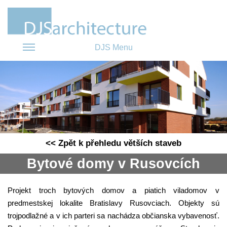
DJS Menu
<< Zpět k přehledu větších staveb
Bytové domy v Rusovcích
Projekt troch bytových domov a piatich viladomov v
predmestskej lokalite Bratislavy Rusovciach. Objekty sú
trojpodlažné a v ich parteri sa nachádza občianska vybavenosť.