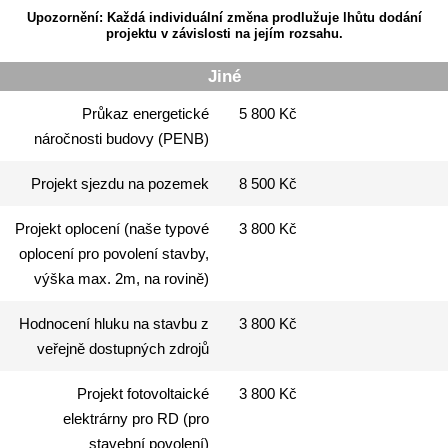
Upozornění: Každá individuální změna prodlužuje lhůtu dodání
projektu v závislosti na jejím rozsahu.
Jiné
Průkaz energetické
5 800 Kč
náročnosti budovy (PENB)
Projekt sjezdu na pozemek
8 500 Kč
Projekt oplocení (naše typové
3 800 Kč
oplocení pro povolení stavby,
výška max. 2m, na rovině)
Hodnocení hluku na stavbu z
3 800 Kč
veřejně dostupných zdrojů
Projekt fotovoltaické
3 800 Kč
elektrárny pro RD (pro
stavební povolení)