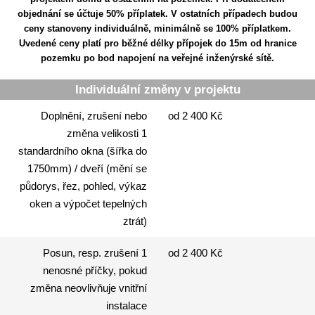
objednání se účtuje 50% příplatek. V ostatních případech budou
ceny stanoveny individuálně, minimálně se 100% příplatkem.
Uvedené ceny platí pro běžné délky přípojek do 15m od hranice
pozemku po bod napojení na veřejné inženýrské sítě.
Individuální změny v projektu
Doplnění, zrušení nebo
od 2 400 Kč
změna velikosti 1
standardního okna (šířka do
1750mm) / dveří (mění se
půdorys, řez, pohled, výkaz
oken a výpočet tepelných
ztrát)
Posun, resp. zrušení 1
od 2 400 Kč
nenosné příčky, pokud
změna neovlivňuje vnitřní
instalace