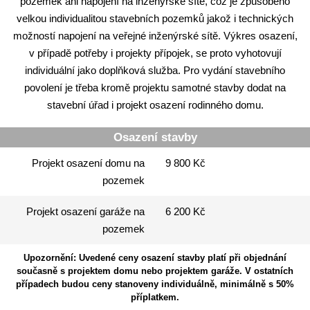
pozemek ani napojení na inženýrské sítě, což je způsobeno
velkou individualitou stavebních pozemků jakož i technických
možností napojení na veřejné inženýrské sítě. Výkres osazení,
v případě potřeby i projekty přípojek, se proto vyhotovují
individuální jako doplňková služba. Pro vydání stavebního
povolení je třeba kromě projektu samotné stavby dodat na
stavební úřad i projekt osazení rodinného domu.
Osazení stavby
Projekt osazení domu na
9 800 Kč
pozemek
Projekt osazení garáže na
6 200 Kč
pozemek
Upozornění: Uvedené ceny osazení stavby platí při objednání
současně s projektem domu nebo projektem garáže. V ostatních
případech budou ceny stanoveny individuálně, minimálně s 50%
příplatkem.