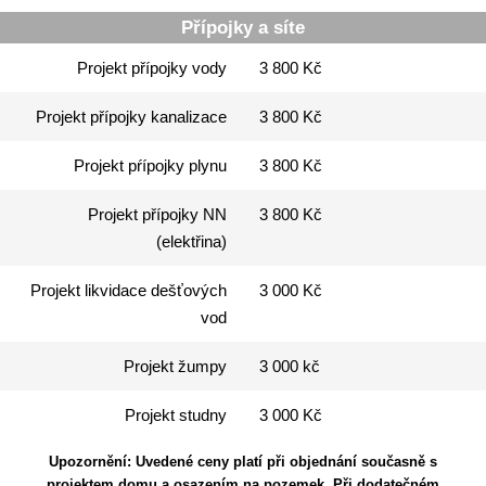
Přípojky a síte
Projekt přípojky vody
3 800 Kč
Projekt přípojky kanalizace
3 800 Kč
Projekt pŕípojky plynu
3 800 Kč
Projekt přípojky NN
3 800 Kč
(elektřina)
Projekt likvidace dešťových
3 000 Kč
vod
Projekt žumpy
3 000 kč
Projekt studny
3 000 Kč
Upozornění: Uvedené ceny platí při objednání současně s
projektem domu a osazením na pozemek. Při dodatečném