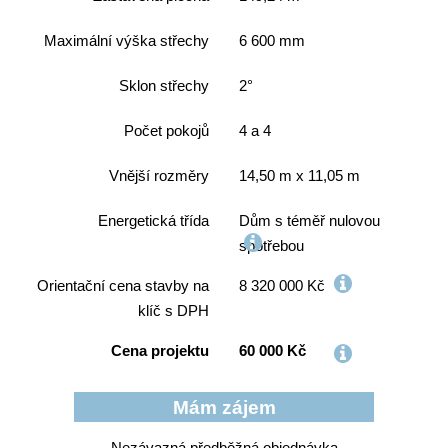
Maximální výška střechy
6 600 mm
Sklon střechy
2°
Počet pokojů
4 a 4
Vnější rozměry
14,50 m x 11,05 m
Energetická třída
Dům s téměř nulovou
spotřebou
Orientační cena stavby na
8 320 000 Kč
klíč s DPH
Cena projektu
60 000 Kč
Nezávazná předběžná objednávka