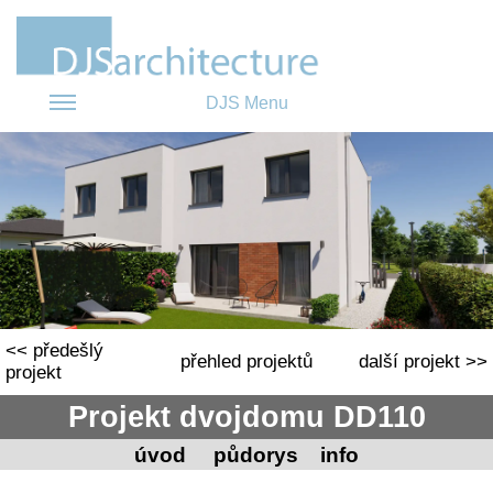
DJS Menu
<< předešlý
přehled projektů
další projekt >>
projekt
Projekt dvojdomu DD110
úvod
půdorys
info