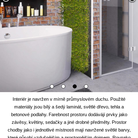
Interiér je navržen v mírně průmyslovém duchu. Použité
materiály jsou bílý a šedý laminát, světlé dřevo, tehla a
betonové podlahy. Farebnost prostoru dodávájí prvky jako
závěsy, květiny, sedačky a jiné drobné předměty. Prostor
chodby jako i jednotlivé místnosti mají navržené světlé barvy,
které působí vzdušnějším a prostornějším dojmem. Rovnako