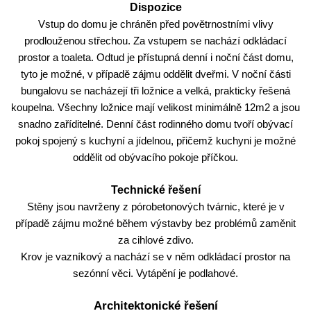
Dispozice
Vstup do domu je chráněn před povětrnostními vlivy
prodlouženou střechou. Za vstupem se nachází odkládací
prostor a toaleta. Odtud je přístupná denní i noční část domu,
tyto je možné, v případě zájmu oddělit dveřmi. V noční části
bungalovu se nacházejí tři ložnice a velká, prakticky řešená
koupelna. Všechny ložnice mají velikost minimálně 12m2 a jsou
snadno zaříditelné. Denní část rodinného domu tvoří obývací
pokoj spojený s kuchyní a jídelnou, přičemž kuchyni je možné
oddělit od obývacího pokoje příčkou.
Technické řešení
Stěny jsou navrženy z pórobetonových tvárnic, které je v
případě zájmu možné během výstavby bez problémů zaměnit
za cihlové zdivo.
Krov je vazníkový a nachází se v něm odkládací prostor na
sezónní věci. Vytápění je podlahové.
Architektonické řešení