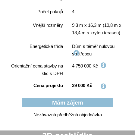
Počet pokojů
4
Vnější rozměry
9,3 m x 16,3 m (10,8 m x
18,4 m s krytou terasou)
Energetická třída
Dům s téměř nulovou
spotřebou
Orientační cena stavby na
4 750 000 Kč
klíč s DPH
Cena projektu
39 000 Kč
Nezávazná předběžná objednávka