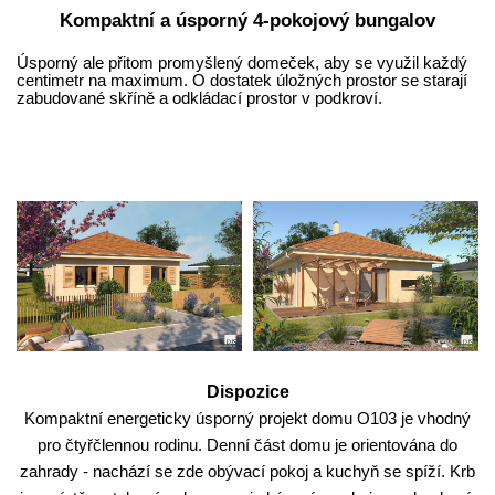
Kompaktní a úsporný 4-pokojový bungalov
Úsporný ale přitom promyšlený domeček, aby se využil každý
centimetr na maximum. O dostatek úložných prostor se starají
zabudované skříně a odkládací prostor v podkroví.
Dispozice
Kompaktní energeticky úsporný projekt domu O103 je vhodný
pro čtyřčlennou rodinu. Denní část domu je orientována do
zahrady - nachází se zde obývací pokoj a kuchyň se spíží. Krb