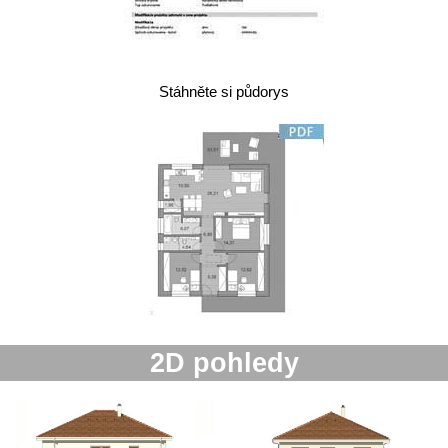
Stáhněte si půdorys
2D pohledy