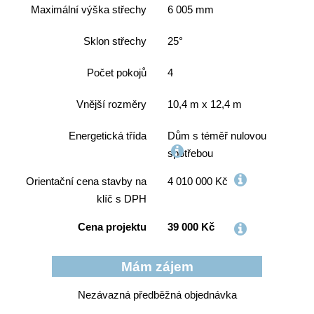
Maximální výška střechy
6 005 mm
Sklon střechy
25°
Počet pokojů
4
Vnější rozměry
10,4 m x 12,4 m
Energetická třída
Dům s téměř nulovou
spotřebou
Orientační cena stavby na
4 010 000 Kč
klíč s DPH
Cena projektu
39 000 Kč
Nezávazná předběžná objednávka