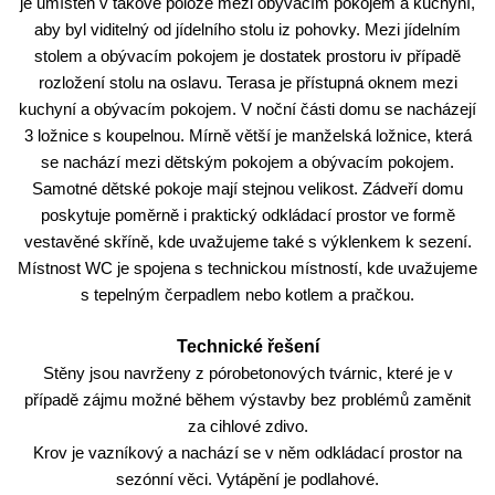
je umístěn v takové poloze mezi obývacím pokojem a kuchyní,
aby byl viditelný od jídelního stolu iz pohovky. Mezi jídelním
stolem a obývacím pokojem je dostatek prostoru iv případě
rozložení stolu na oslavu. Terasa je přístupná oknem mezi
kuchyní a obývacím pokojem. V noční části domu se nacházejí
3 ložnice s koupelnou. Mírně větší je manželská ložnice, která
se nachází mezi dětským pokojem a obývacím pokojem.
Samotné dětské pokoje mají stejnou velikost. Zádveří domu
poskytuje poměrně i praktický odkládací prostor ve formě
vestavěné skříně, kde uvažujeme také s výklenkem k sezení.
Místnost WC je spojena s technickou místností, kde uvažujeme
s tepelným čerpadlem nebo kotlem a pračkou.
Technické řešení
Stěny jsou navrženy z pórobetonových tvárnic, které je v
případě zájmu možné během výstavby bez problémů zaměnit
za cihlové zdivo.
Krov je vazníkový a nachází se v něm odkládací prostor na
sezónní věci. Vytápění je podlahové.