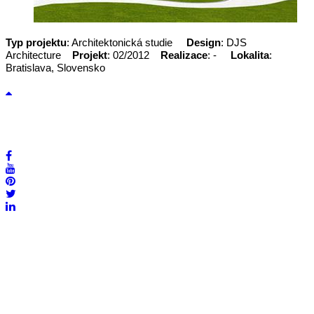
Typ projektu
: Architektonická studie
Design
: DJS
Architecture
Projekt
: 02/2012
Realizace
: -
Lokalita
:
Bratislava, Slovensko
Zpátky nahoru na stránku
Rádi byste se dozvěděli více informací? Napište nám na
Facebooku nebo nám pošlete email na adresu uvedenou níže,
případně nám zavolejte na uvedené telefonní číslo.
DJS Architecture s.r.o., email:
office@djsarchitecture.cz
, tel.:
+420 607
699 977
Copyright © DJS Architecture s.r.o. 2010-2026 • Všechna práva vyhrazena