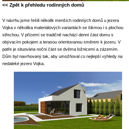
<< Zpět k přehledu rodinných domů
Rekreační domy Vojka
V návrhu jsme řešili několik menších rodinných domů u jezera
Vojka v několika materiálových variantách se šikmou i s plochou
střechou. V přízemí se tradičně nachází denní část domu s
obývacím pokojem a terasou orientovanou směrem k jezeru. V
patře je situována noční část se dvěma ložnicemi a zázemím.
Dům byl navrhovaný tak, aby umožňoval co nejlepší výhledy na
nedaleké jezero Vojka.